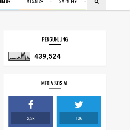
KM 8
MTS.M 2
SMPM 14
PENGUNJUNG
439,524
MEDIA SOSIAL
2,3k
106