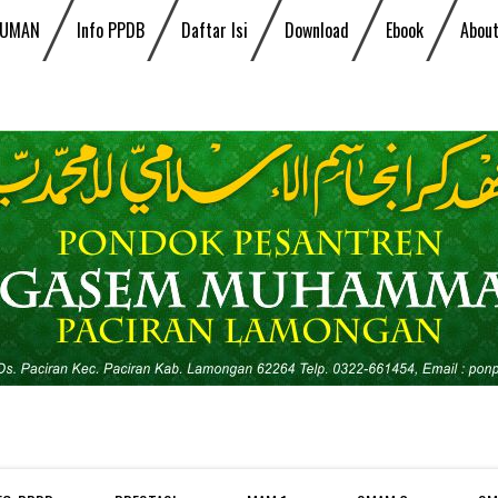
UMAN
Info PPDB
Daftar Isi
Download
Ebook
About