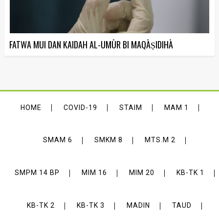
FATWA MUI DAN KAIDAH AL-UMŪR BI MAQĀṢIDIHĀ
HOME
COVID-19
STAIM
MAM 1
SMAM 6
SMKM 8
MTS.M 2
SMPM 14 BP
MIM 16
MIM 20
KB-TK 1
KB-TK 2
KB-TK 3
MADIN
TAUD