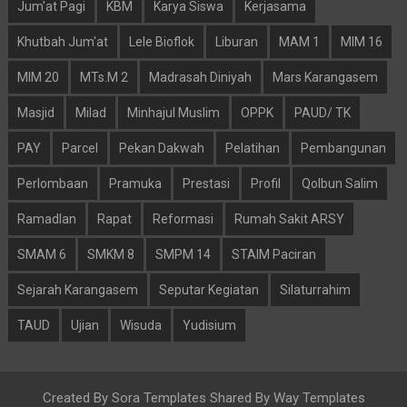
Jum'at Pagi
KBM
Karya Siswa
Kerjasama
Khutbah Jum'at
Lele Bioflok
Liburan
MAM 1
MIM 16
MIM 20
MTs.M 2
Madrasah Diniyah
Mars Karangasem
Masjid
Milad
Minhajul Muslim
OPPK
PAUD/ TK
PAY
Parcel
Pekan Dakwah
Pelatihan
Pembangunan
Perlombaan
Pramuka
Prestasi
Profil
Qolbun Salim
Ramadlan
Rapat
Reformasi
Rumah Sakit ARSY
SMAM 6
SMKM 8
SMPM 14
STAIM Paciran
Sejarah Karangasem
Seputar Kegiatan
Silaturrahim
TAUD
Ujian
Wisuda
Yudisium
Created By
Sora Templates
Shared By
Way Templates