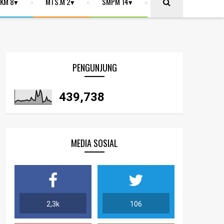
KM 8
MTS.M 2
SMPM 14
PENGUNJUNG
439,738
MEDIA SOSIAL
2,3k
106