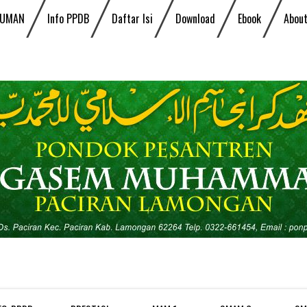
UMAN
Info PPDB
Daftar Isi
Download
Ebook
About