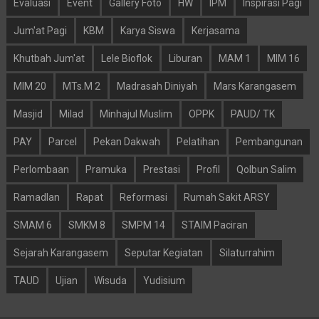
Evaluasi
Event
Gallery Foto
HW
IPM
Inspirasi Pagi
Jum'at Pagi
KBM
Karya Siswa
Kerjasama
Khutbah Jum'at
Lele Bioflok
Liburan
MAM 1
MIM 16
MIM 20
MTs.M 2
Madrasah Diniyah
Mars Karangasem
Masjid
Milad
Minhajul Muslim
OPPK
PAUD/ TK
PAY
Parcel
Pekan Dakwah
Pelatihan
Pembangunan
Perlombaan
Pramuka
Prestasi
Profil
Qolbun Salim
Ramadlan
Rapat
Reformasi
Rumah Sakit ARSY
SMAM 6
SMKM 8
SMPM 14
STAIM Paciran
Sejarah Karangasem
Seputar Kegiatan
Silaturrahim
TAUD
Ujian
Wisuda
Yudisium