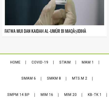
FATWA MUI DAN KAIDAH AL-UMŪR BI MAQĀṢIDIHĀ
HOME
COVID-19
STAIM
MAM 1
SMAM 6
SMKM 8
MTS.M 2
SMPM 14 BP
MIM 16
MIM 20
KB-TK 1