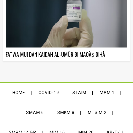
FATWA MUI DAN KAIDAH AL-UMŪR BI MAQĀṢIDIHĀ
HOME
COVID-19
STAIM
MAM 1
SMAM 6
SMKM 8
MTS.M 2
SMPM 14 BP
MIM 16
MIM 20
KB-TK 1