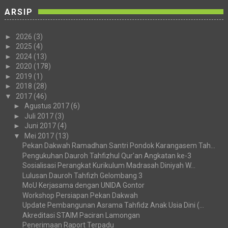
ARSIP
►
2026
(3)
►
2025
(4)
►
2024
(13)
►
2020
(178)
►
2019
(1)
►
2018
(28)
▼
2017
(46)
►
Agustus 2017
(6)
►
Juli 2017
(3)
►
Juni 2017
(4)
▼
Mei 2017
(13)
Pekan Dakwah Ramadhan Santri Pondok Karangasem Tah...
Pengukuhan Dauroh Tahfizhul Qur'an Angkatan ke-3
Sosialisasi Perangkat Kurikulum Madrasah Diniyah W...
Lulusan Dauroh Tahfizh Gelombang 3
MoU Kerjasama dengan UNIDA Gontor
Workshop Persiapan Pekan Dakwah
Update Pembangunan Asrama Tahfidz Anak Usia Dini (...
Akreditasi STAIM Paciran Lamongan
Penerimaan Raport Terpadu