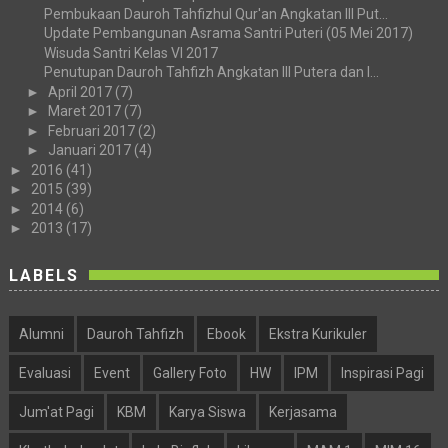
Pembukaan Dauroh Tahfizhul Qur'an Angkatan III Put...
Update Pembangunan Asrama Santri Puteri (05 Mei 2017)
Wisuda Santri Kelas VI 2017
Penutupan Dauroh Tahfizh Angkatan III Putera dan I...
►
April 2017
(7)
►
Maret 2017
(7)
►
Februari 2017
(2)
►
Januari 2017
(4)
►
2016
(41)
►
2015
(39)
►
2014
(6)
►
2013
(17)
LABELS
Alumni
Dauroh Tahfizh
Ebook
Ekstra Kurikuler
Evaluasi
Event
Gallery Foto
HW
IPM
Inspirasi Pagi
Jum'at Pagi
KBM
Karya Siswa
Kerjasama