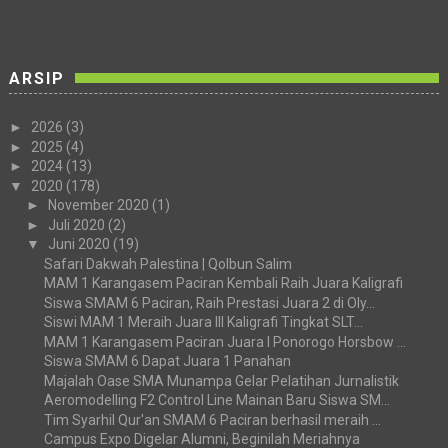
ARSIP
►
2026
(3)
►
2025
(4)
►
2024
(13)
▼
2020
(178)
►
November 2020
(1)
►
Juli 2020
(2)
▼
Juni 2020
(19)
Safari Dakwah Palestina | Qolbun Salim
MAM 1 Karangasem Paciran Kembali Raih Juara Kaligrafi
Siswa SMAM 6 Paciran, Raih Prestasi Juara 2 di Oly...
Siswi MAM 1 Meraih Juara III Kaligrafi Tingkat SLT...
MAM 1 Karangasem Paciran Juara I Ponorogo Horsbow ...
Siswa SMAM 6 Dapat Juara 1 Panahan
Majalah Oase SMA Munampa Gelar Pelatihan Jurnalistik
Aeromodelling F2 Control Line Mainan Baru Siswa SM...
Tim Syarhil Qur'an SMAM 6 Paciran berhasil meraih ...
Campus Expo Digelar Alumni, Beginilah Meriahnya