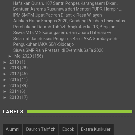
Hafalkan Quran, 107 Santri Ponpes Karangasem Dikar...
Bantuan Asrama Rusunawa dari Menteri PUPR, Hampir ...
IPM SMPM Jipat Paciran Dilantik, Rasa Wilayah
Adakan Ekspo Kampus 2020, Gandeng Puluhan Universitas
Pembukaan Dauroh Tahfizh Angkatan ke-13, Berjalan ...
Siswa MTs.M 2 Karangasem, Raih Juara I Literasi Ev...
Selamat dan Sukses Pengurus Baru IAKA Surabaya- Si...
Pengukuhan IAKA SBY-Sidoarjo
Siswa SMP Raih Prestasi di Event MuSaFa 2020
►
Mei 2020
(156)
►
2019
(1)
►
2018
(28)
►
2017
(46)
►
2016
(41)
►
2015
(39)
►
2014
(6)
►
2013
(17)
LABELS
Alumni
Dauroh Tahfizh
Ebook
Ekstra Kurikuler