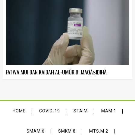
FATWA MUI DAN KAIDAH AL-UMŪR BI MAQĀṢIDIHĀ
HOME
COVID-19
STAIM
MAM 1
SMAM 6
SMKM 8
MTS.M 2