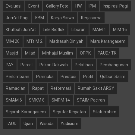
Evaluasi
Event
Gallery Foto
HW
IPM
Inspirasi Pagi
Jum'at Pagi
KBM
Karya Siswa
Kerjasama
Khutbah Jum'at
Lele Bioflok
Liburan
MAM 1
MIM 16
MIM 20
MTs.M 2
Madrasah Diniyah
Mars Karangasem
Masjid
Milad
Minhajul Muslim
OPPK
PAUD/ TK
PAY
Parcel
Pekan Dakwah
Pelatihan
Pembangunan
Perlombaan
Pramuka
Prestasi
Profil
Qolbun Salim
Ramadlan
Rapat
Reformasi
Rumah Sakit ARSY
SMAM 6
SMKM 8
SMPM 14
STAIM Paciran
Sejarah Karangasem
Seputar Kegiatan
Silaturrahim
TAUD
Ujian
Wisuda
Yudisium