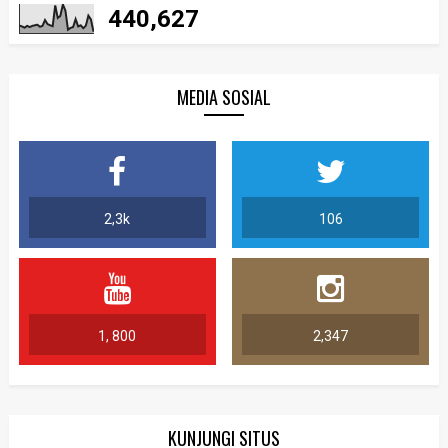
440,627
MEDIA SOSIAL
2,3k
106
1, 800
2,347
KUNJUNGI SITUS