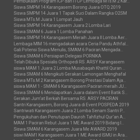
Pembukaan Program ICP dan ITCP Lembaga MTs.M 2 Kar...
Siswa SMPM 14 Karangasem Borong Juara OTQ 2019
Siswa SMPM 14 Juara 1 Tapak Suci Dalam Rangka O2SM
Siswa MTs.M Juara 1 Lompat Jauh
Siswa SMPM 14 Karangasem Juara 2 Lomba Lari
Siswa SMAM 6 Juara 1 Lomba Panahan
Siswa SMPM 14 Karangasem Meraih Juara II Lomba Aer...
Lembaga MIM 16 mengadakan acara Ceria Pandu Athfal...
Gali Potensi Siswa Menulis, SMAM 6 Paciran Mengada...
Siswa SMAM 6 Persiapan Delegasi PORNIKA
Telah Dibuka Spesialis Orthopedi RS. ARSY Karangasem
siswa MAM 1 Juara 2 Lomba Musabaqah Khattil Quran ...
Siswa SMAM 6 Mengikuti Gerakan Lamongan Menghafal
Siswa MTs.M 2 Karangasem Borong Prestasi Dalam Aja...
siswa MAM 1 - SMAM 6 Karangasem Paciran meraih JU...
Siswa SMAM 6 Mendapatkan Juara dalam Event Batik S...
Gerakan Jum'at Berkah Bersama RS. ARSY PACIRAN
Santri Karangasem, Borong Juara di Event POSPEDA 2019
Santriwati Karangasem Juara 2 Lomba Senam Santri P...
Pengukuhan dan Penutupan Dauroh Tahfizhul Qur'an A...
MAM 1 Paciran Rebut Juara 1 ME Award 2019 Bidang I...
Siswa SMAM 6 Karangasem Juara Me AWARD 2019
siswi MAM1 Karangasem Juara 1 ME Award ISMU in Ara...