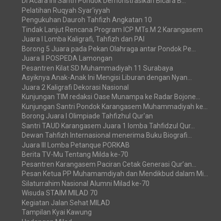
Di Acara Ini Santri Pondok Demonstrasikan Bicara B...
Pelatihan Ruqyah Syar'iyyah
Pengukuhan Dauroh Tahfizh Angkatan 10
Tindak Lanjut Rencana Program ICP MTs.M 2 Karangasem
Juara I Lomba Kaligrafi, Tahfizh dan PAI
Borong 5 Juara pada Pekan Olahraga antar Pondok Pe...
Juara II POSPEDA Lamongan
Pesantren Kilat SD Muhammadiyah 11 Surabaya
Asyiknya Anak-Anak Ini Mengisi Liburan dengan Nyan...
Juara 2 Kaligrafi Dekorasi Nasional
Kunjungan TIM redaksi Oase Munampa ke Radar Bojone...
Kunjungan Santri Pondok Karangasem Muhammadiyah ke...
Borong Juara I Olimpiade Tahfizhul Qur'an
Santri TAUD Karangasem Juara 1 lomba Tahfidzul Qur...
Dewan Tahfizh Internasional menerima Buku Biografi...
Juara III Lomba Petanque PORKAB
Berita TV-Mu Tentang Milda ke-70
Pesantren Karangasem Paciran Cetak Generasi Qur’an...
Pesan Ketua PP Muhamamdiyah dan Mendikbud dalam Mi...
Silaturrahim Nasional Alumni Milad ke-70
Wisuda STAIM MILAD 70
Kegiatan Jalan Sehat MILAD
Tampilan Kyai Kawung