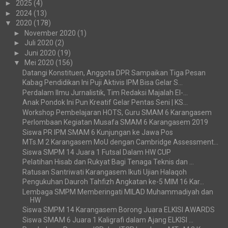
►
2025
(4)
►
2024
(13)
▼
2020
(178)
►
November 2020
(1)
►
Juli 2020
(2)
►
Juni 2020
(19)
▼
Mei 2020
(156)
Datangi Konstituen, Anggota DPR Sampaikan Tiga Pesan
Kabag Pendidikan Ini Puji Aktivis IPM Bisa Gelar S...
Perdalam Ilmu Jurnalistik, Tim Redaksi Majalah El-...
Anak Pondok Ini Pun Kreatif Gelar Pentas Seni | KS...
Workshop Pembelajaran HOTS, Guru SMAM 6 Karangasem
Perlombaan Kegiatan Musafa SMAM 6 Karangasem 2019
Siswa PR IPM SMAM 6 Kunjungan ke Jawa Pos
MTs.M 2 Karangasem MoU dengan Cambridge Assessment...
Siswa SMPM 14 Juara 1 Futsal Dalam HW CUP
Pelatihan Hisab dan Rukyat Bagi Tenaga Teknis dan ...
Ratusan Santriwati Karangasem Ikuti Ujian Halaqoh
Pengukuhan Dauroh Tahfizh Angkatan ke-5 MIM 16 Kar...
Lembaga SMPM Memberingati MILAD Muhammadiyah dan
HW
Siswa SMPM 14 Karangasem Borong Juara ELKISI AWARDS
Siswa SMAM 6 Juara 1 Kaligrafi dalam Ajang ELKISI ...