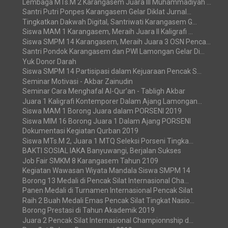
Lembaga MTs.M 2 Karangasem Juara III Muhammadiyah ...
Santri Putri Ponpes Karangasem Gelar Diklat Jurnal...
Tingkatkan Dakwah Digital, Santriwati Karangasem G...
Siswa MAM 1 Karangasem, Meraih Juara II Kaligrafi ...
Siswa SMPM 14 Karangasem, Meraih Juara 3 OSN Penca...
Santri Pondok Karangasem dan PWI Lamongan Gelar Di...
Yuk Donor Darah
Siswa SMPM 14 Partisipasi dalam Kejuaraan Pencak S...
Seminar Motivasi - Akbar Zainudin
Seminar Cara Menghafal Al-Qur’an - Tabligh Akbar
Juara 1 Kaligrafi Kontemporer Dalam Ajang Lamongan...
Siswa MAM 1 Borong Juara dalam PORSENI 2019
Siswa MIM 16 Borong Juara 1 Dalam Ajang PORSENI
Dokumentasi Kegiatan Qurban 2019
Siswa MTs.M 2, Juara 1 MTQ Seleksi Porseni Tingka...
BAKTI SOSIAL IAKA Banyuwangi, Berjalan Sukses
Job Fair SMKM 8 Karangasem Tahun 2109
Kegiatan Wawasan Wiyata Mandala Siswa SMPM 14
Borong 13 Medali di Pencak Silat Internasional Cha...
Panen Medali di Turnamen Internasional Pencak Silat
Raih 2 Buah Medali Emas Pencak Silat Tingkat Nasio...
Borong Prestasi di Tahun Akademik 2019
Juara 2 Pencak Silat Internasional Championnship d...