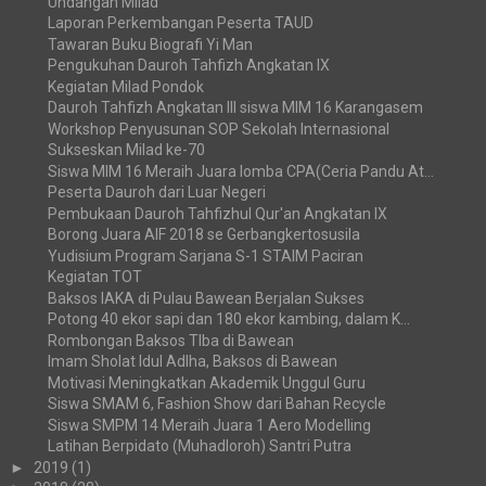
Undangan Milad
Laporan Perkembangan Peserta TAUD
Tawaran Buku Biografi Yi Man
Pengukuhan Dauroh Tahfizh Angkatan IX
Kegiatan Milad Pondok
Dauroh Tahfizh Angkatan III siswa MIM 16 Karangasem
Workshop Penyusunan SOP Sekolah Internasional
Sukseskan Milad ke-70
Siswa MIM 16 Meraih Juara lomba CPA(Ceria Pandu At...
Peserta Dauroh dari Luar Negeri
Pembukaan Dauroh Tahfizhul Qur'an Angkatan IX
Borong Juara AIF 2018 se Gerbangkertosusila
Yudisium Program Sarjana S-1 STAIM Paciran
Kegiatan TOT
Baksos IAKA di Pulau Bawean Berjalan Sukses
Potong 40 ekor sapi dan 180 ekor kambing, dalam K...
Rombongan Baksos TIba di Bawean
Imam Sholat Idul Adlha, Baksos di Bawean
Motivasi Meningkatkan Akademik Unggul Guru
Siswa SMAM 6, Fashion Show dari Bahan Recycle
Siswa SMPM 14 Meraih Juara 1 Aero Modelling
Latihan Berpidato (Muhadloroh) Santri Putra
►
2019
(1)