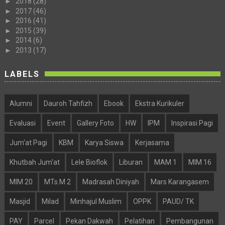
►
2018
(28)
►
2017
(46)
►
2016
(41)
►
2015
(39)
►
2014
(6)
►
2013
(17)
LABELS
Alumni
Dauroh Tahfizh
Ebook
Ekstra Kurikuler
Evaluasi
Event
Gallery Foto
HW
IPM
Inspirasi Pagi
Jum'at Pagi
KBM
Karya Siswa
Kerjasama
Khutbah Jum'at
Lele Bioflok
Liburan
MAM 1
MIM 16
MIM 20
MTs.M 2
Madrasah Diniyah
Mars Karangasem
Masjid
Milad
Minhajul Muslim
OPPK
PAUD/ TK
PAY
Parcel
Pekan Dakwah
Pelatihan
Pembangunan