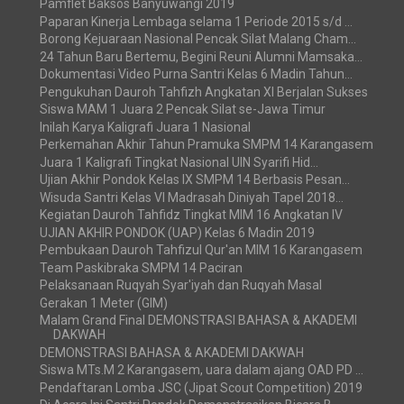
Pamflet Baksos Banyuwangi 2019
Paparan Kinerja Lembaga selama 1 Periode 2015 s/d ...
Borong Kejuaraan Nasional Pencak Silat Malang Cham...
24 Tahun Baru Bertemu, Begini Reuni Alumni Mamsaka...
Dokumentasi Video Purna Santri Kelas 6 Madin Tahun...
Pengukuhan Dauroh Tahfizh Angkatan XI Berjalan Sukses
Siswa MAM 1 Juara 2 Pencak Silat se-Jawa Timur
Inilah Karya Kaligrafi Juara 1 Nasional
Perkemahan Akhir Tahun Pramuka SMPM 14 Karangasem
Juara 1 Kaligrafi Tingkat Nasional UIN Syarifi Hid...
Ujian Akhir Pondok Kelas IX SMPM 14 Berbasis Pesan...
Wisuda Santri Kelas VI Madrasah Diniyah Tapel 2018...
Kegiatan Dauroh Tahfidz Tingkat MIM 16 Angkatan IV
UJIAN AKHIR PONDOK (UAP) Kelas 6 Madin 2019
Pembukaan Dauroh Tahfizul Qur'an MIM 16 Karangasem
Team Paskibraka SMPM 14 Paciran
Pelaksanaan Ruqyah Syar'iyah dan Ruqyah Masal
Gerakan 1 Meter (GIM)
Malam Grand Final DEMONSTRASI BAHASA & AKADEMI
DAKWAH
DEMONSTRASI BAHASA & AKADEMI DAKWAH
Siswa MTs.M 2 Karangasem, uara dalam ajang OAD PD ...
Pendaftaran Lomba JSC (Jipat Scout Competition) 2019