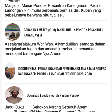
Masjid al Manar Pondok Pesantren Karangasem Paciran
Lamongan, kini mulai berbenah, berhias diri. Kubah yang
sebelumnya berwana biru tua, se...
GERAKAN 1 METER (G1M) TANAH UNTUK PONDOK PESANTREN
KARANGASEM
Assalamu’alaikum War. Wab. Alhamdulillah, semoga dalam
menjalankan tugas dan amanat keseharian senantiasa
mendapat bimbingan-Nya Amien……...
DOKUMENTASI PENJARINGAN DAN PEMILIHAN KETUA STAIM PONPES.
KARANGASEM PACIRAN LAMONGAN PERIODE 2026-2030
Download Ebook Biografi Pendiri Pondok
Judul Buku : Sekokoh Karang Seteduh Asem
(Biografi KH.Abd. Rahman Syamsuri) Penyusun