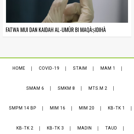
FATWA MUI DAN KAIDAH AL-UMŪR BI MAQĀṢIDIHĀ
HOME
COVID-19
STAIM
MAM 1
SMAM 6
SMKM 8
MTS.M 2
SMPM 14 BP
MIM 16
MIM 20
KB-TK 1
KB-TK 2
KB-TK 3
MADIN
TAUD