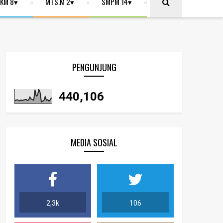
KM 8
MTS.M 2
SMPM 14
PENGUNJUNG
440,106
MEDIA SOSIAL
2,3k
106