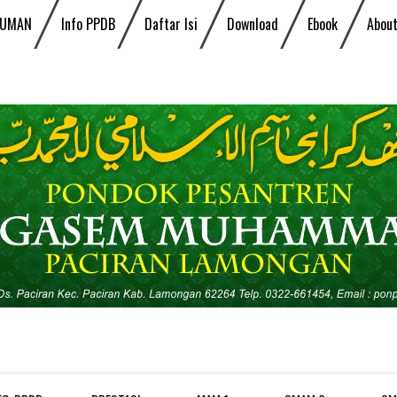
UMAN
Info PPDB
Daftar Isi
Download
Ebook
About